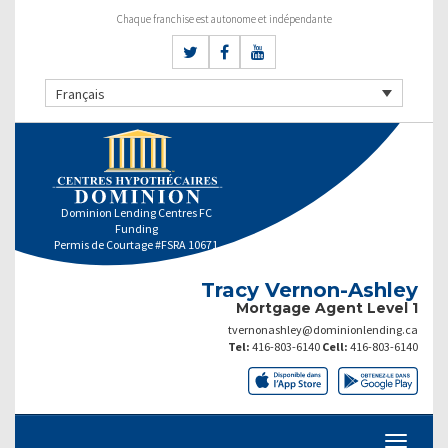
Chaque franchise est autonome et indépendante
Français
Dominion Lending Centres FC
Funding
Permis de Courtage #FSRA 10671
Tracy Vernon-Ashley
Mortgage Agent Level 1
tvernonashley@dominionlending.ca
Tel:
416-803-6140
Cell:
416-803-6140