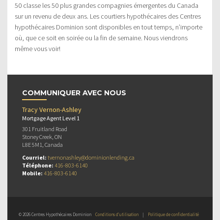
50 classe les 50 plus grandes compagnies émergentes du Canada
sur un revenu de deux ans. Les courtiers hypothécaires des Centres
hypothécaires Dominion sont disponibles en tout temps, n’importe
où, que ce soit en soirée ou la fin de semaine. Nous viendrons
même vous voir!
COMMUNIQUER AVEC NOUS
Tracy Vernon-Ashley
Mortgage Agent Level 1
301 Fruitland Road
Stoney Creek, ON
L8E 5M1, Canada
Courriel:
tvernonashley@dominionlending.ca
Téléphone:
416-803-6140
Mobile:
416-803-6140
© 2026 Centres Hypothécaires Dominion
Conditions d’utilisation
|
Politique de confidentialité