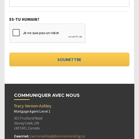
ES-TU HUMAIN?
COMMUNIQUER AVEC NOUS
Tracy Vernon-Ashley
Mortgage Agent Level 1
301 Fruitland Road
Stoney Creek, ON
L8E 5M1, Canada
Courriel:
tvernonashley@dominionlending.ca