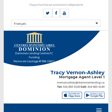
Chaque franchise est autonome et indépendante
Français
Dominion Lending Centres FC
Funding
Permis de Courtage #FSRA 10671
Tracy Vernon-Ashley
Mortgage Agent Level 1
tvernonashley@dominionlending.ca
Tel:
416-803-6140
Cell:
416-803-6140