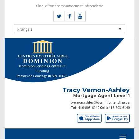
Chaque franchise est autonome et indépendante
Français
Dominion Lending Centres FC
Funding
Permis de Courtage #FSRA 10671
Tracy Vernon-Ashley
Mortgage Agent Level 1
tvernonashley@dominionlending.ca
Tel:
416-803-6140
Cell:
416-803-6140