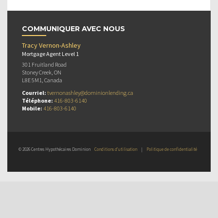
COMMUNIQUER AVEC NOUS
Tracy Vernon-Ashley
Mortgage Agent Level 1
301 Fruitland Road
Stoney Creek, ON
L8E 5M1, Canada
Courriel:
tvernonashley@dominionlending.ca
Téléphone:
416-803-6140
Mobile:
416-803-6140
© 2026 Centres Hypothécaires Dominion
Conditions d’utilisation
|
Politique de confidentialité