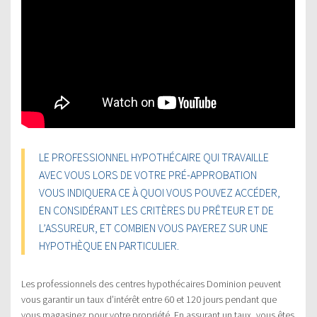
LE PROFESSIONNEL HYPOTHÉCAIRE QUI TRAVAILLE
AVEC VOUS LORS DE VOTRE PRÉ-APPROBATION
VOUS INDIQUERA CE À QUOI VOUS POUVEZ ACCÉDER,
EN CONSIDÉRANT LES CRITÈRES DU PRÊTEUR ET DE
L’ASSUREUR, ET COMBIEN VOUS PAYEREZ SUR UNE
HYPOTHÈQUE EN PARTICULIER.
Les professionnels des centres hypothécaires Dominion peuvent
vous garantir un taux d’intérêt entre 60 et 120 jours pendant que
vous magasinez pour votre propriété. En assurant un taux, vous êtes